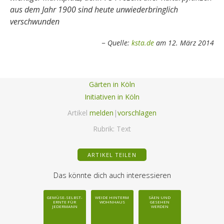
aus dem Jahr 1900 sind heute unwiederbringlich
verschwunden
Quelle:
ksta.de
am 12. März 2014
Gärten in Köln
Initiativen in Köln
Artikel
melden
|
vorschlagen
Rubrik:
Text
ARTIKEL TEILEN
Das könnte dich auch interessieren
GEMÜSE-SELBST-
WEIDE HINTERM
SÄEN UND
ERNTE FÜR
WOHNHAUS
GESEHEN
JEDERMANN
WERDEN