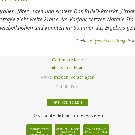
aben, jäten, säen und ernten: Das BUND-Projekt „Urba
rstraße zieht weite Kreise. Im Vorjahr setzten Natalie Stac
wiebelknollen und konnten im Sommer das Ergebnis gen
Quelle:
allgemeine-zeitung.de
a
Gärten in Mainz
Initiativen in Mainz
Artikel
melden
|
vorschlagen
Rubrik:
Text
ARTIKEL TEILEN
Das könnte dich auch interessieren
„ESSBARE STADT“
GÄRTNERN IN DER
MAINZ ERHÄLT
STATT
STADT: VIER
IMKEREI FÜR ALLE
„WECHSELFLOR“
MENSCHEN AUS