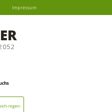
t
Impressum
ER
2052
uchs