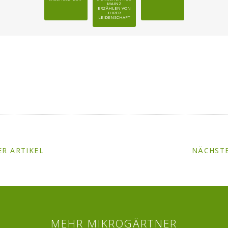
MAINZ
ERZÄHLEN VON
IHRER
LEIDENSCHAFT
R ARTIKEL
NÄCHSTE
MEHR MIKROGÄRTNER