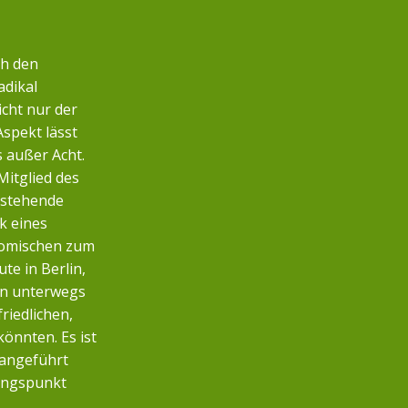
ch den
adikal
icht nur der
Aspekt lässt
s außer Acht.
Mitglied des
nstehende
k eines
nomischen zum
te in Berlin,
n unterwegs
friedlichen,
önnten. Es ist
 angeführt
angspunkt