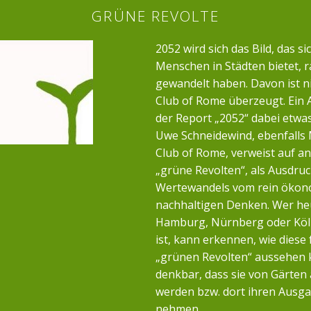
GRÜNE REVOLTE
2052 wird sich das Bild, das si
Menschen in Städten bietet, r
gewandelt haben. Davon ist n
Club of Rome überzeugt. Ein 
der Report „2052“ dabei etwa
Uwe Schneidewind, ebenfalls 
Club of Rome, verweist auf a
„grüne Revolten“, als Ausdruc
Wertewandels vom rein öko
nachhaltigen Denken. Wer heu
Hamburg, Nürnberg oder Köl
ist, kann erkennen, wie diese 
„grünen Revolten“ aussehen k
denkbar, dass sie von Gärten
werden bzw. dort ihren Ausg
nehmen.