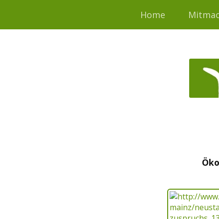
Home
Mitma
Öko