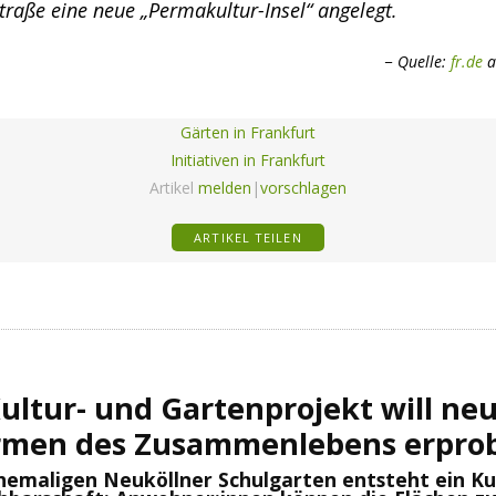
traße eine neue „Permakultur-Insel“ angelegt.
Quelle:
fr.de
a
Gärten in Frankfurt
Initiativen in Frankfurt
Artikel
melden
|
vorschlagen
ARTIKEL TEILEN
ultur- und Gartenprojekt will ne
rmen des Zusammenlebens erpro
hemaligen Neuköllner Schulgarten entsteht ein Ku