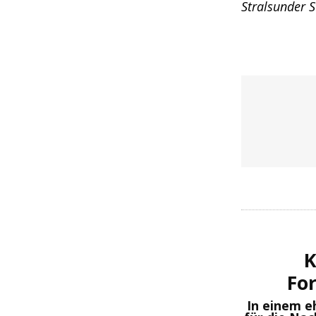
Stralsunder S
K
Fo
In einem e