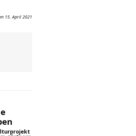
m 15. April 2021
ue
ben
lturprojekt