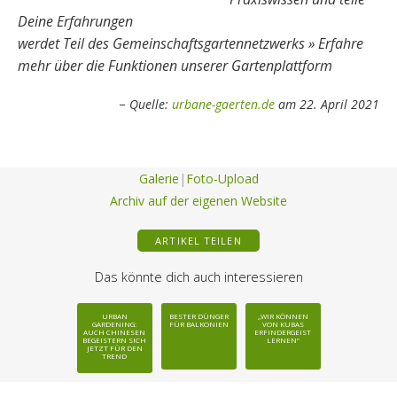
Deine Erfahrungen
werdet Teil des Gemeinschaftsgartennetzwerks » Erfahre
mehr über die Funktionen unserer Gartenplattform
Quelle:
urbane-gaerten.de
am 22. April 2021
Galerie
|
Foto-Upload
Archiv auf der eigenen Website
ARTIKEL TEILEN
Das könnte dich auch interessieren
URBAN
BESTER DÜNGER
„WIR KÖNNEN
GARDENING:
FÜR BALKONIEN
VON KUBAS
AUCH CHINESEN
ERFINDERGEIST
BEGEISTERN SICH
LERNEN“
JETZT FÜR DEN
TREND