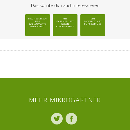
Das könnte dich auch interessieren
HOCHBEETE AN
MIT
EIN
DER
GÄRTNERLUST
BACKAUTOMAT
GALLUSWARTE
GEGEN
FÜRS GEMÜSE
GENEHMIGT
CORONAFRUST
MEHR MIKROGÄRTNER
Twitter
Facebook