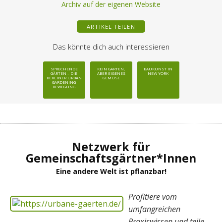
Archiv auf der eigenen Website
ARTIKEL TEILEN
Das könnte dich auch interessieren
SPRECHENDE
KEIN GARTEN,
BAUKUNST IN
GÄRTEN – DIE
ABER EIGENES
NEW YORK
BERLINER URBAN
GEMÜSE
GARDENING
BEWEGUNG
Netzwerk für
Gemeinschaftsgärtner*Innen
Eine andere Welt ist pflanzbar!
Profitiere vom
umfangreichen
Praxiswissen und teile