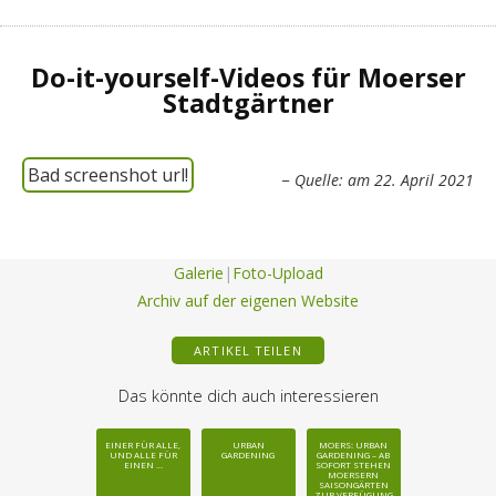
Do-it-yourself-Videos für Moerser
Stadtgärtner
Bad screenshot url!
Quelle:
am 22. April 2021
Galerie
|
Foto-Upload
Archiv auf der eigenen Website
ARTIKEL TEILEN
Das könnte dich auch interessieren
EINER FÜR ALLE,
URBAN
MOERS: URBAN
UND ALLE FÜR
GARDENING
GARDENING – AB
EINEN …
SOFORT STEHEN
MOERSERN
SAISONGÄRTEN
ZUR VERFÜGUNG