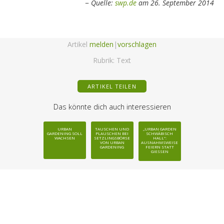
Quelle:
swp.de
am 26. September 2014
Artikel
melden
|
vorschlagen
Rubrik:
Text
ARTIKEL TEILEN
Das könnte dich auch interessieren
URBAN
TAUSCHEN UND
„URBAN GARDEN
GARDENING SOLL
PLAUSCHEN BEI
SCHWÄBISCH
WACHSEN
SETZLINGSBÖRSE
HALL“:
VON URBAN
AUSNAHMSWEISE
GARDENING
FEIERN STATT
GIESSEN