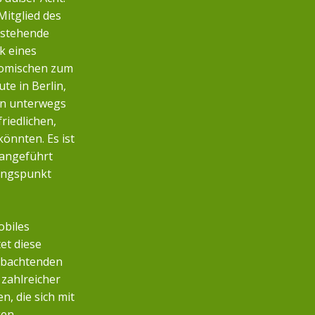
Mitglied des
nstehende
k eines
nomischen zum
te in Berlin,
n unterwegs
friedlichen,
önnten. Es ist
 angeführt
angspunkt
obiles
et diese
eobachtenden
zahlreicher
, die sich mit
en.