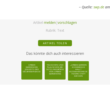
Quelle:
swp.de
am 
Artikel
melden
|
vorschlagen
Rubrik:
Text
ARTIKEL TEILEN
Das könnte dich auch interessieren
URBAN
TAUSCHEN UND
„URBAN GARDEN
GARDENING
PLAUSCHEN BEI
SCHWÄBISCH
JENSEITS DER
SETZLINGSBÖRSE
HALL“:
GELBINGER GASSE
VON URBAN
AUSNAHMSWEISE
GARDENING
FEIERN STATT
GIESSEN