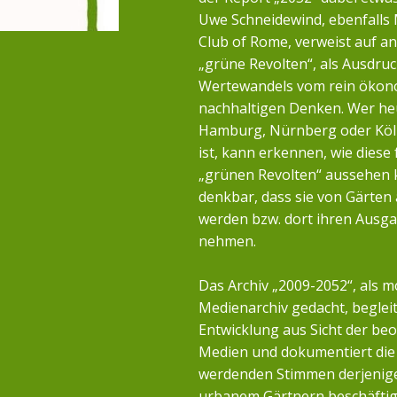
Uwe Schneidewind, ebenfalls 
Club of Rome, verweist auf a
„grüne Revolten“, als Ausdruc
Wertewandels vom rein öko
nachhaltigen Denken. Wer heu
Hamburg, Nürnberg oder Köl
ist, kann erkennen, wie diese 
„grünen Revolten“ aussehen k
denkbar, dass sie von Gärten
werden bzw. dort ihren Ausg
nehmen.
Das Archiv „2009-2052“, als m
Medienarchiv gedacht, begleit
Entwicklung aus Sicht der b
Medien und dokumentiert die 
werdenden Stimmen derjenigen
urbanem Gärtnern beschäftig