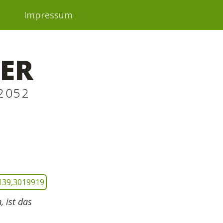
t
Impressum
ER
2052
 ist das