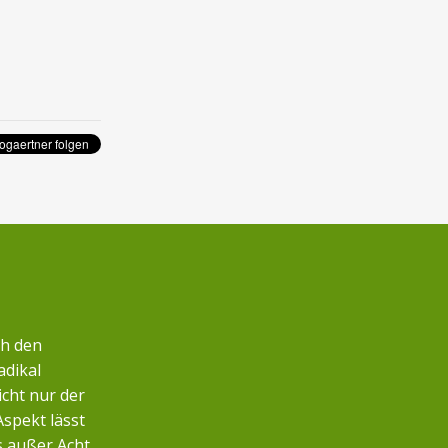
ch den
adikal
icht nur der
Aspekt lässt
s außer Acht.