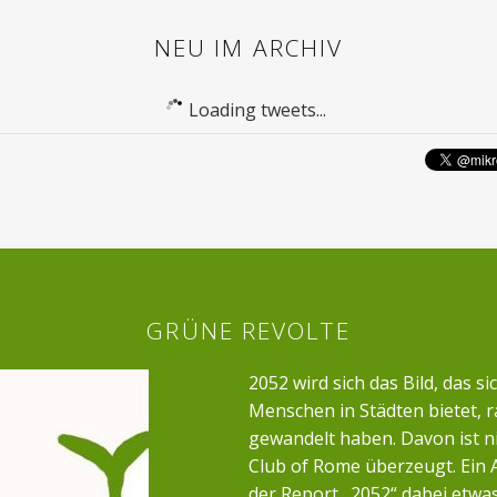
NEU IM ARCHIV
Loading tweets...
GRÜNE REVOLTE
2052 wird sich das Bild, das si
Menschen in Städten bietet, r
gewandelt haben. Davon ist n
Club of Rome überzeugt. Ein 
der Report „2052“ dabei etwa