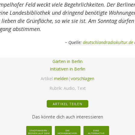
pelhofer Feld weckt viele Begehrlichkeiten. Der Berline
eine Landesbibliothek und dringend benötigte Wohnunge
r lieben die Grünfläche, so wie sie ist. Am Sonntag dürfen
tgang abstimmen.
Quelle:
deutschlandradiokultur.de
Gärten in Berlin
Initiativen in Berlin
Artikel
melden
|
vorschlagen
Rubrik:
Audio
,
Text
ARTIKEL TEILEN
Das könnte dich auch interessieren
STADTIMKERN –
DIE
EINE
BIENEN AUF DEM
HONIGMACHER-
ALTERNATIVE