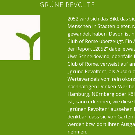
GRÜNE REVOLTE
2052 wird sich das Bild, das si
Menschen in Städten bietet, r
gewandelt haben. Davon ist n
Club of Rome überzeugt. Ein 
der Report „2052“ dabei etwa
Uwe Schneidewind, ebenfalls 
Club of Rome, verweist auf a
„grüne Revolten“, als Ausdruc
Wertewandels vom rein öko
nachhaltigen Denken. Wer heu
Hamburg, Nürnberg oder Köl
ist, kann erkennen, wie diese 
„grünen Revolten“ aussehen k
denkbar, dass sie von Gärten
werden bzw. dort ihren Ausg
nehmen.