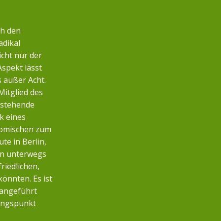
ch den
adikal
icht nur der
Aspekt lässt
s außer Acht.
Mitglied des
nstehende
k eines
nomischen zum
te in Berlin,
n unterwegs
friedlichen,
önnten. Es ist
 angeführt
angspunkt