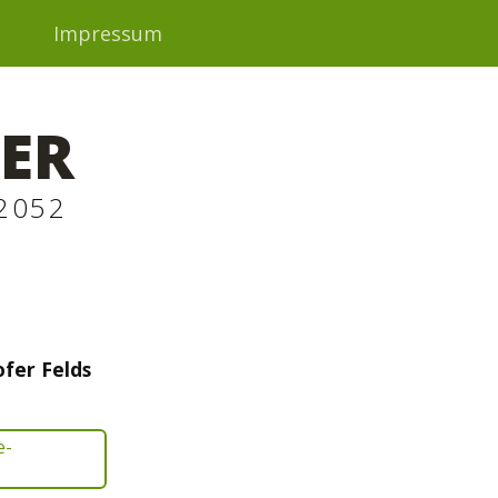
t
Impressum
ER
2052
fer Felds