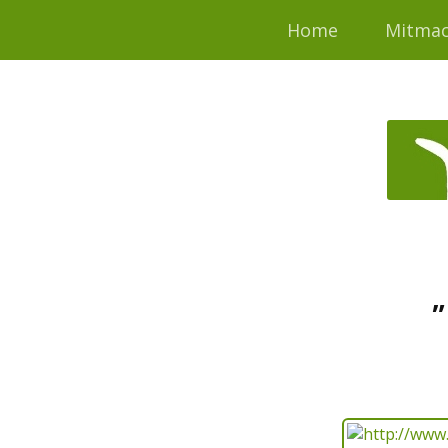
Home
Mitma
„