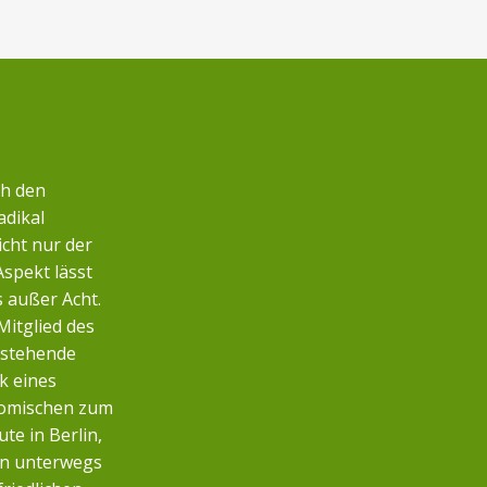
ch den
adikal
icht nur der
Aspekt lässt
s außer Acht.
Mitglied des
nstehende
k eines
nomischen zum
te in Berlin,
n unterwegs