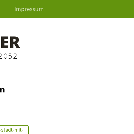
t
Impressum
ER
2052
in