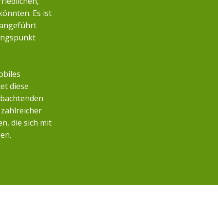
friedlichen,
önnten. Es ist
 angeführt
angspunkt
obiles
et diese
eobachtenden
zahlreicher
, die sich mit
en.