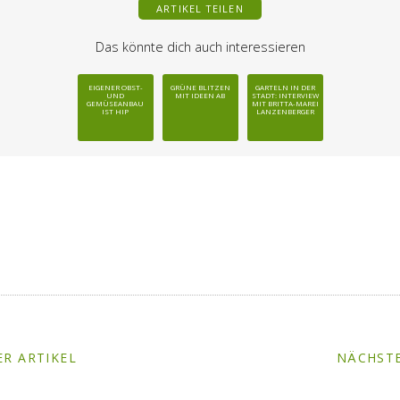
ARTIKEL TEILEN
Das könnte dich auch interessieren
EIGENER OBST-
GRÜNE BLITZEN
GARTELN IN DER
UND
MIT IDEEN AB
STADT: INTERVIEW
GEMÜSEANBAU
MIT BRITTA-MAREI
IST HIP
LANZENBERGER
R ARTIKEL
NÄCHSTE