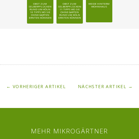
OBST ZUM
OBST ZUM
WEIDE HINTERM
SELBERPFLÜCKEN
SELBERPFLÜCKEN:
WOHNHAUS
RUND UM KÖLN:
11 TIPPS WO SIE
10 TIPPS WO SIE
OHNE GARTEN
OHNE GARTEN
RUND UM KÖLN
ERNTEN KÖNNEN
ERNTEN KÖNNEN
← VORHERIGER ARTIKEL
NÄCHSTER ARTIKEL →
MEHR MIKROGÄRTNER