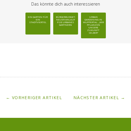
Das könnte dich auch interessieren
EIN GARTEN FÜR
BÜRGERBUDGET:
URBAN
EIN
NEUER ANLAUF
GARDENING IN
STADTVIERTEL
FÜR URBANES
WUPPERTAL: „WIR
GÄRTNERN
PFLANZEN
UNSERE
ZUKUNFT
SELBER“
← VORHERIGER ARTIKEL
NÄCHSTER ARTIKEL →