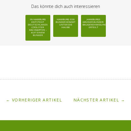
Das könnte dich auch interessieren
IN HAMBURG
HAMBURG: EIN
HAMBURGS
ENTSTEHT
BUNKER KOMMT
GRÜNER BUNKER:
DEUTSCHLANDS
UNTER DIE
BAUGENEHMIGUNG
COOLSTER
HAUBE
ERTEILT
DACHGARTEN –
AUF EINEM
BUNKER
← VORHERIGER ARTIKEL
NÄCHSTER ARTIKEL →