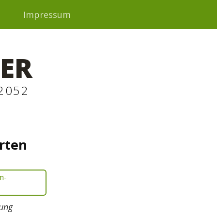
t
Impressum
ER
2052
rten
gung