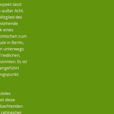
Aspekt lässt
s außer Acht.
Mitglied des
nstehende
k eines
nomischen zum
te in Berlin,
n unterwegs
friedlichen,
önnten. Es ist
 angeführt
angspunkt
obiles
et diese
eobachtenden
zahlreicher