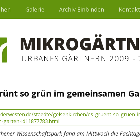
chen
Galerie
Archiv Einbinden
Kontak
MIKROGÄRTN
URBANES GÄRTNERN 2009 - 
grünt so grün im gemeinsamen Ga
chener Wissenschaftspark fand am Mittwoch die Fachta