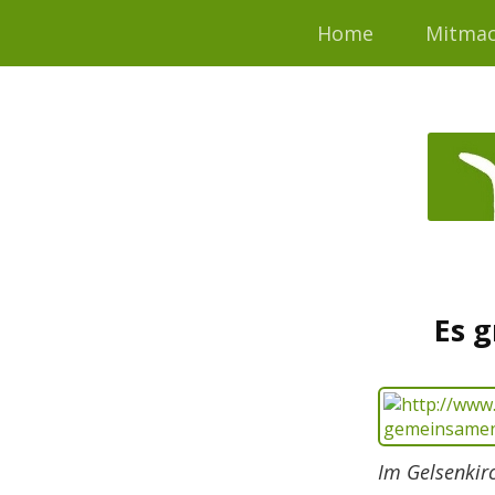
Home
Mitma
Es 
Im Gelsenkir