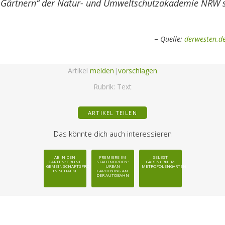
ärtnern“ der Natur- und Umweltschutzakademie NRW s
Quelle:
derwesten.d
Artikel
melden
|
vorschlagen
Rubrik:
Text
ARTIKEL TEILEN
Das könnte dich auch interessieren
AB IN DEN
PREMIERE IM
SELBST
GARTEN: GRÜNE
STADTNORDEN:
GÄRTNERN IM
GEMEINSCHAFTSPROJEKTE
URBAN
METROPOLENGARTEN
IN SCHALKE
GARDENING AN
DER AUTOBAHN