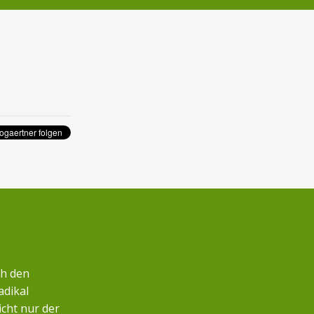
ch den
adikal
icht nur der