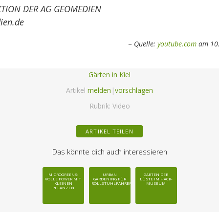
KTION DER AG GEOMEDIEN
ien.de
Quelle:
youtube.com
am 10.
Gärten in Kiel
Artikel
melden
|
vorschlagen
Rubrik:
Video
ARTIKEL TEILEN
Das könnte dich auch interessieren
MICROGREENS:
URBAN
GARTEN DER
VOLLE POWER MIT
GARDENING FÜR
LÜSTE IM HACK-
KLEINEN
ROLLSTUHLFAHRER
MUSEUM
PFLANZEN