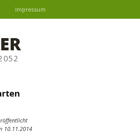
t
Impressum
ER
2052
arten
röffentlicht
m 10.11.2014