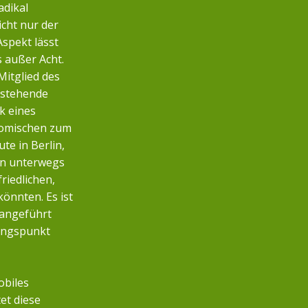
adikal
icht nur der
Aspekt lässt
s außer Acht.
Mitglied des
nstehende
k eines
nomischen zum
te in Berlin,
n unterwegs
friedlichen,
önnten. Es ist
 angeführt
angspunkt
obiles
et diese