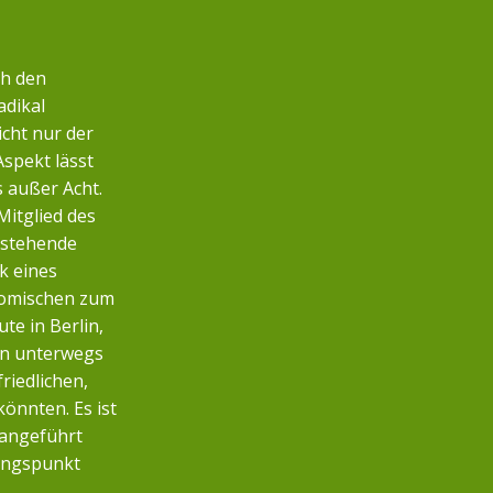
ch den
adikal
icht nur der
Aspekt lässt
s außer Acht.
Mitglied des
nstehende
k eines
nomischen zum
te in Berlin,
n unterwegs
friedlichen,
önnten. Es ist
 angeführt
angspunkt