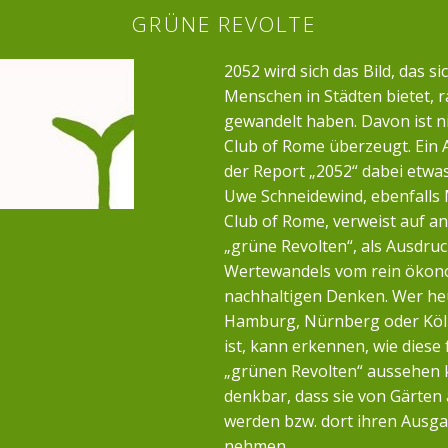
GRÜNE REVOLTE
2052 wird sich das Bild, das si
Menschen in Städten bietet, r
gewandelt haben. Davon ist n
Club of Rome überzeugt. Ein 
der Report „2052“ dabei etwa
Uwe Schneidewind, ebenfalls 
Club of Rome, verweist auf a
„grüne Revolten“, als Ausdruc
Wertewandels vom rein öko
nachhaltigen Denken. Wer heu
Hamburg, Nürnberg oder Köl
ist, kann erkennen, wie diese 
„grünen Revolten“ aussehen k
denkbar, dass sie von Gärten
werden bzw. dort ihren Ausg
nehmen.