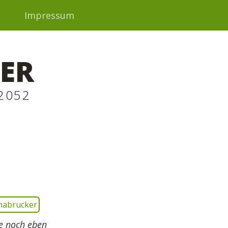
t
Impressum
ER
2052
e noch eben