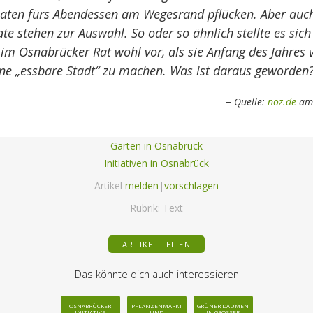
aten fürs Abendessen am Wegesrand pflücken. Aber auc
te stehen zur Auswahl. So oder so ähnlich stellte es sich
m Osnabrücker Rat wohl vor, als sie Anfang des Jahres 
ne „essbare Stadt“ zu machen. Was ist daraus geworden
Quelle:
noz.de
am 
Gärten in Osnabrück
Initiativen in Osnabrück
Artikel
melden
|
vorschlagen
Rubrik:
Text
ARTIKEL TEILEN
Das könnte dich auch interessieren
OSNABRÜCKER
PFLANZENMARKT
GRÜNER DAUMEN
INITIATIVE
UND
IN GROSSER R