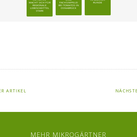
MACHT SICH FÜR
FACHSIMPELEI
UNDE
REGIONALE
BEI TOMATOS IN
LEBENSMITTEL
OSNABRÜCK
STARK
R ARTIKEL
NÄCHSTE
MEHR MIKROGÄRTNER