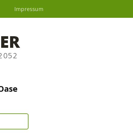
t
Impressum
ER
2052
 Oase