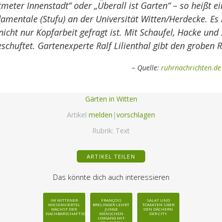
eter Innenstadt“ oder „Überall ist Garten“ – so heißt e
mentale (Stufu) an der Universität Witten/Herdecke. Es i
icht nur Kopfarbeit gefragt ist. Mit Schaufel, Hacke und
geschuftet. Gartenexperte Ralf Lilienthal gibt den groben
Quelle:
ruhrnachrichten.de
Gärten in Witten
Artikel
melden
|
vorschlagen
Rubrik:
Text
ARTIKEL TEILEN
Das könnte dich auch interessieren
IM WITTENER
FRANÇOIS
SALAT UND
WIESENVIERTEL
BRELINGER LEHRT
TOMATEN ÜBER
WÄCHST DER
JUNGE
DEN DÄCHERN
NACHBARSCHAFTSGARTEN
MENSCHEN
DER CITY
UMGANG MIT