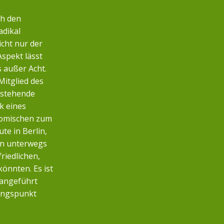
ch den
adikal
icht nur der
Aspekt lässt
s außer Acht.
Mitglied des
nstehende
k eines
nomischen zum
te in Berlin,
n unterwegs
friedlichen,
önnten. Es ist
 angeführt
angspunkt