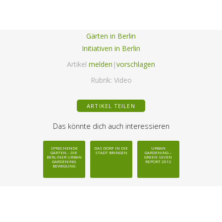
Gärten in Berlin
Initiativen in Berlin
Artikel
melden
|
vorschlagen
Rubrik:
Video
ARTIKEL TEILEN
Das könnte dich auch interessieren
SPRECHENDE
DAS DORF IN DIE
URBAN
GÄRTEN – DIE
STADT BRINGEN
GARDENING –
BERLINER URBAN
GREEN SEVEN
GARDENING
REPORT 2012
BEWEGUNG