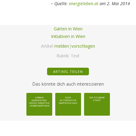
Quelle:
energieleben.at
am 2. Mai 2014
Gärten in Wien
Initiativen in Wien
Artikel
melden
|
vorschlagen
Rubrik:
Text
ARTIKEL TEILEN
Das könnte dich auch interessieren
URBAN
EINE
DIE ESSBARE
GARDENING:
ALTERNATIVE
STADT
WIENS KREATIVE
GARTENSCHAU
HOBBYGÄRTNER