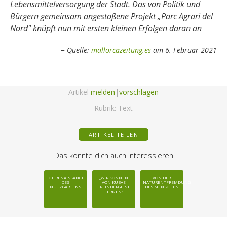
Lebensmittelversorgung der Stadt. Das von Politik und
Bürgern gemeinsam angestoßene Projekt „Parc Agrari del
Nord" knüpft nun mit ersten kleinen Erfolgen daran an
Quelle:
mallorcazeitung.es
am 6. Februar 2021
Artikel
melden
|
vorschlagen
Rubrik:
Text
ARTIKEL TEILEN
Das könnte dich auch interessieren
DIE RENAISSANCE
„WIR KÖNNEN
VON DER
DES
VON KUBAS
NATURENTFREMDUNG
NUTZGARTENS
ERFINDERGEIST
DES MENSCHEN
LERNEN“