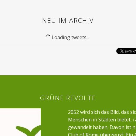
NEU IM ARCHIV
Loading tweets...
GRÜNE REVOLTE
2052 wird sich das Bild, das si
Menschen in Städten bietet, r
gewandelt haben. Davon ist n
Club of Rome überzeugt. Ein 