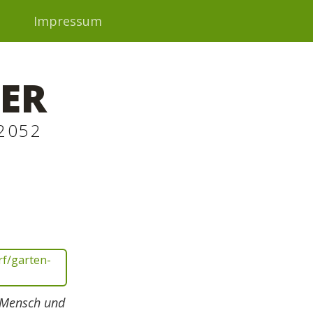
t
Impressum
ER
2052
t Mensch und