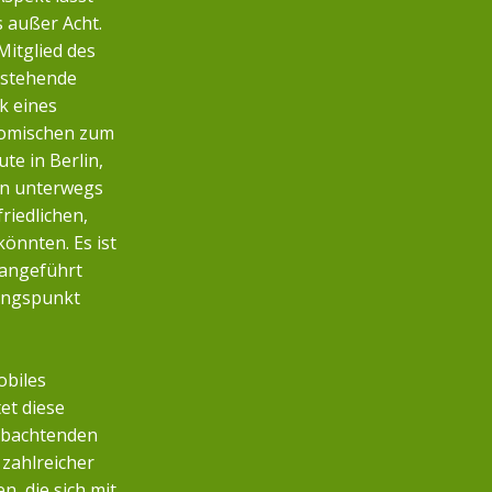
s außer Acht.
Mitglied des
nstehende
k eines
nomischen zum
te in Berlin,
n unterwegs
friedlichen,
önnten. Es ist
 angeführt
angspunkt
obiles
et diese
eobachtenden
zahlreicher
, die sich mit