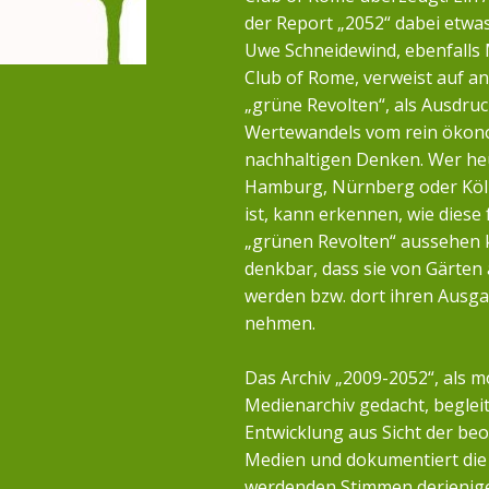
der Report „2052“ dabei etwa
Uwe Schneidewind, ebenfalls 
Club of Rome, verweist auf a
„grüne Revolten“, als Ausdruc
Wertewandels vom rein öko
nachhaltigen Denken. Wer heu
Hamburg, Nürnberg oder Köl
ist, kann erkennen, wie diese 
„grünen Revolten“ aussehen k
denkbar, dass sie von Gärten
werden bzw. dort ihren Ausg
nehmen.
Das Archiv „2009-2052“, als m
Medienarchiv gedacht, begleit
Entwicklung aus Sicht der b
Medien und dokumentiert die 
werdenden Stimmen derjenigen