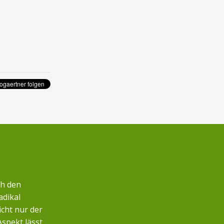
ch den
adikal
icht nur der
Aspekt lässt