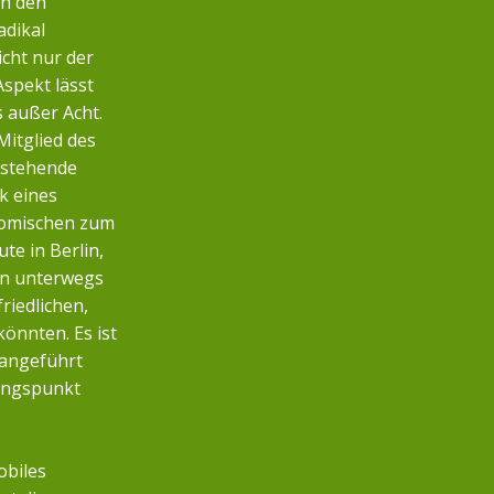
ch den
adikal
icht nur der
Aspekt lässt
s außer Acht.
Mitglied des
nstehende
k eines
nomischen zum
te in Berlin,
n unterwegs
friedlichen,
önnten. Es ist
 angeführt
angspunkt
obiles