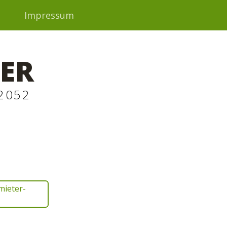
t
Impressum
ER
2052