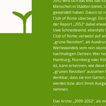
2052 wird sich das Bild, das si
Menschen in Städten bietet, r
gewandelt haben. Davon ist n
Club of Rome überzeugt. Ein 
der Report „2052“ dabei etwa
Uwe Schneidewind, ebenfalls 
Club of Rome, verweist auf a
„grüne Revolten“, als Ausdruc
Wertewandels vom rein öko
nachhaltigen Denken. Wer heu
Hamburg, Nürnberg oder Köl
ist, kann erkennen, wie diese 
„grünen Revolten“ aussehen k
denkbar, dass sie von Gärten
werden bzw. dort ihren Ausg
nehmen.
Das Archiv „2009-2052“, als m