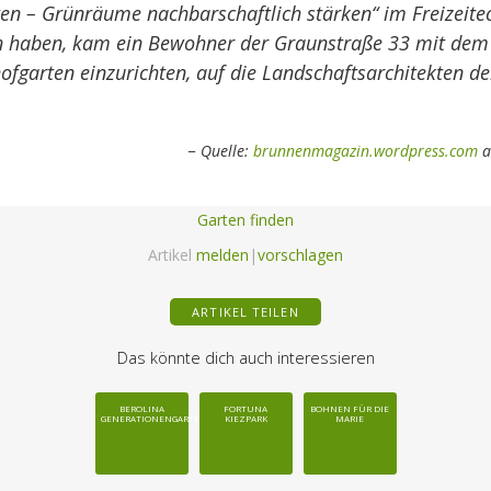
en – Grünräume nachbarschaftlich stärken“ im Freizeite
n haben, kam ein Bewohner der Graunstraße 33 mit dem
ofgarten einzurichten, auf die Landschaftsarchitekten de
Quelle:
brunnenmagazin.wordpress.com
a
Garten finden
Artikel
melden
|
vorschlagen
ARTIKEL TEILEN
Das könnte dich auch interessieren
BEROLINA
FORTUNA
BOHNEN FÜR DIE
GENERATIONENGARTEN
KIEZPARK
MARIE