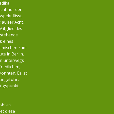
adikal
icht nur der
Aspekt lässt
s außer Acht.
Mitglied des
nstehende
k eines
nomischen zum
te in Berlin,
n unterwegs
friedlichen,
önnten. Es ist
 angeführt
angspunkt
obiles
et diese