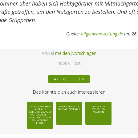
ommer über haben sich Hobbygärtner mit Mitmachgarte
raße getroffen, um den Nutzgarten zu bestellen. Und oft
nde Grüppchen.
Quelle:
allgemeine-zeitung.de
am 26.
Artikel
melden
|
vorschlagen
Rubrik:
Text
ARTIKEL TEILEN
Das könnte dich auch interessieren
INGELHEIM HAT
GÄRTNERN NUR
LANDLUST
LUST AUF
IN ZWEIERTEAMS
ZWISCHEN
GEMÜSE: WARUM
MAUERN
GARTENARBEIT
GANZ PLÖTZLICH
SO IM TREND
LIEGT.