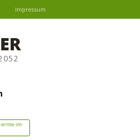
t
Impressum
ER
2052
n