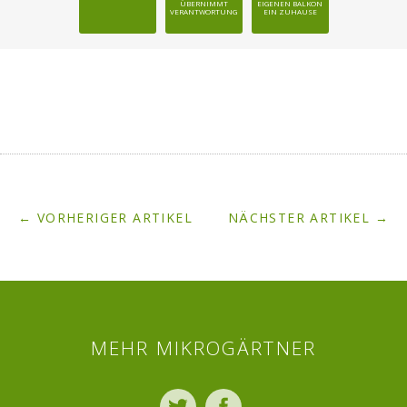
ÜBERNIMMT
EIGENEN BALKON
VERANTWORTUNG
EIN ZUHAUSE
← VORHERIGER ARTIKEL
NÄCHSTER ARTIKEL →
MEHR MIKROGÄRTNER
Twitter
Facebook