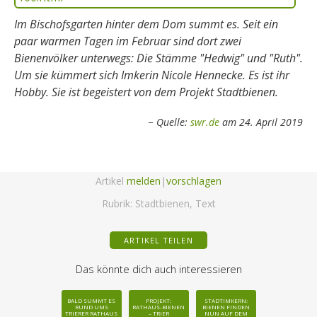
Im Bischofsgarten hinter dem Dom summt es. Seit ein
paar warmen Tagen im Februar sind dort zwei
Bienenvölker unterwegs: Die Stämme "Hedwig" und "Ruth".
Um sie kümmert sich Imkerin Nicole Hennecke. Es ist ihr
Hobby. Sie ist begeistert von dem Projekt Stadtbienen.
Quelle:
swr.de
am 24. April 2019
Artikel
melden
|
vorschlagen
Rubrik:
Stadtbienen
,
Text
ARTIKEL TEILEN
Das könnte dich auch interessieren
BALD SUMMT ES
PROJEKT:
STADTIMKERN:
RUND UMS
RATHAUS-BIENEN
BIENEN FINDEN
TRIERER RATHAUS
– TRIER
NUN AUF DEM