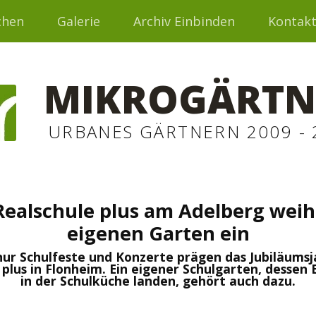
chen
Galerie
Archiv Einbinden
Kontak
MIKROGÄRTN
URBANES GÄRTNERN 2009 - 
Realschule plus am Adelberg weih
eigenen Garten ein
nur Schulfeste und Konzerte prägen das Jubiläumsj
 plus in Flonheim. Ein eigener Schulgarten, dessen 
in der Schulküche landen, gehört auch dazu.