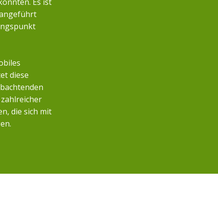
önnten. Es ist
 angeführt
angspunkt
obiles
et diese
eobachtenden
zahlreicher
, die sich mit
en.