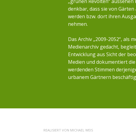
„grünen Revolten“ aussehen k
denkbar, dass sie von Gärten
werden bzw. dort ihren Ausg
nehmen.
Das Archiv „2009-2052“, als m
Medienarchiv gedacht, begleit
Entwicklung aus Sicht der b
Medien und dokumentiert die 
werdenden Stimmen derjenigen
urbanem Gärtnern beschäftig
REALISIERT VON
MICHAEL WEIS