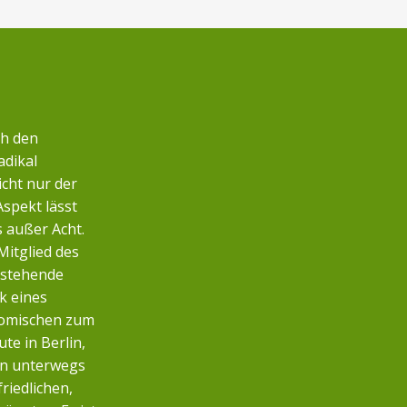
ch den
adikal
icht nur der
Aspekt lässt
s außer Acht.
Mitglied des
nstehende
k eines
nomischen zum
te in Berlin,
n unterwegs
friedlichen,