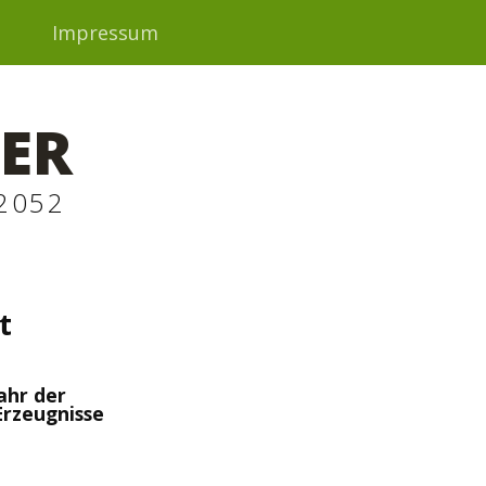
t
Impressum
ER
2052
t
ahr der
Erzeugnisse