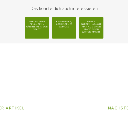
Das könnte dich auch interessieren
GARTEN UND
KEIN GARTEN,
URBAN
PFLANZEN –
ABER EIGENES
GARDENING – WIE
GÄRTNERN IN DER
GEMÜSE
MAN AUS EINER
STADT
STADT EINEN
GARTEN MACHT
R ARTIKEL
NÄCHSTE