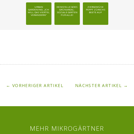
URBAN
KEIMZELLE GOES
ZIERGEMÜSE
GARDENING: „ICH
GRÜNAREAL-
PEPPT ZÜRICHS
WILL DAS VIERTEL
SOZIALE GÄRTEN
BEETE AUF
VERÄNDERN“
FÜR ALLE!
← VORHERIGER ARTIKEL
NÄCHSTER ARTIKEL →
MEHR MIKROGÄRTNER