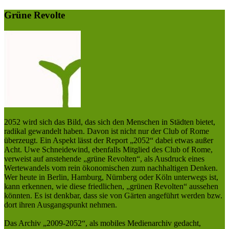
Grüne Revolte
2052 wird sich das Bild, das sich den Menschen in Städten bietet,
radikal gewandelt haben. Davon ist nicht nur der Club of Rome
überzeugt. Ein Aspekt lässt der Report „2052“ dabei etwas außer
Acht. Uwe Schneidewind, ebenfalls Mitglied des Club of Rome,
verweist auf anstehende „grüne Revolten“, als Ausdruck eines
Wertewandels vom rein ökonomischen zum nachhaltigen Denken.
Wer heute in Berlin, Hamburg, Nürnberg oder Köln unterwegs ist,
kann erkennen, wie diese friedlichen, „grünen Revolten“ aussehen
könnten. Es ist denkbar, dass sie von Gärten angeführt werden bzw.
dort ihren Ausgangspunkt nehmen.
Das Archiv „2009-2052“, als mobiles Medienarchiv gedacht,