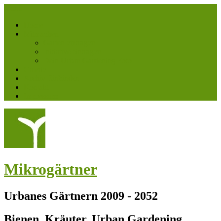
Menü
Home
Mitmachen
Garten eintragen
Initiative eintragen
Dein Urban Gardening Foto
Galerie
Archiv Einbinden
Kontakt
Impressum
Mikrogärtner
Urbanes Gärtnern 2009 - 2052
Bienen, Kräuter, Urban Gardening