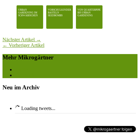
URBAN
VORSCHULKINDER
VON QUARTERPIPE
GARDENING IM
BASTELN
BIS URBAN
SCHWÄBISCHEN
SEEDBOMBS
GARDENING
Nächster Artikel →
← Vorheriger Artikel
Mehr Mikrogärtner
Twitter
Facebook
Neu im Archiv
Loading tweets...