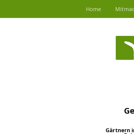
Home
Mitma
Ge
Gärtnern i