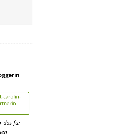
oggerin
r das für
uen