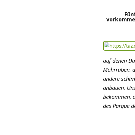
Fün
vorkommend
auf denen Dut
Mohrrüben, a
andere schimm
anbauen. Unse
bekommen, die
des Parque d