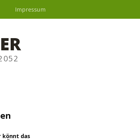
t
Impressum
ER
2052
ten
r könnt das