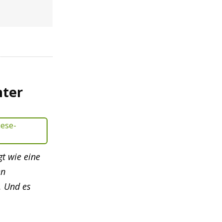
nter
gt wie eine
en
. Und es