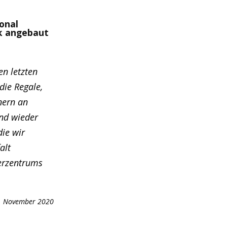
onal
rk angebaut
en letzten
die Regale,
nern an
und wieder
die wir
alt
herzentrums
 November 2020