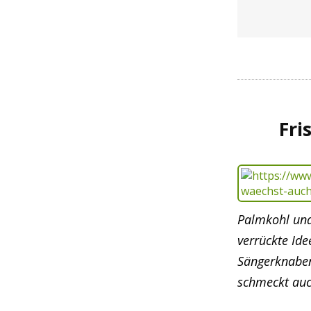
Fri
Palmkohl und 
verrückte Ide
Sängerknaben
schmeckt auc